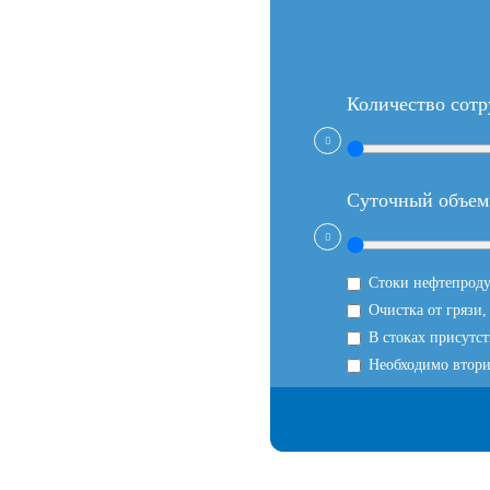
Количество сотр
Суточный объем 
Стоки нефтепрод
Очистка от грязи,
В стоках присутс
Необходимо втори