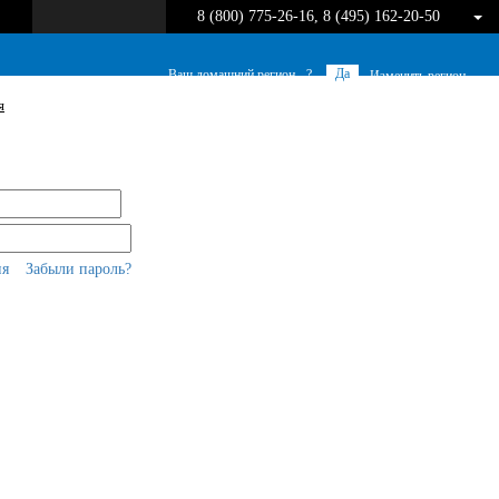
8 (800) 775-26-16, 8 (495) 162-20-50
Да
Ваш домашний регион -
?
Изменить регион
я
ия
Забыли пароль?